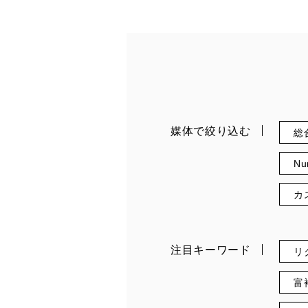
媒体で絞り込む
総
Nu
カ
注目キーワード
リ
富