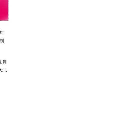
た
制
を舞
たし