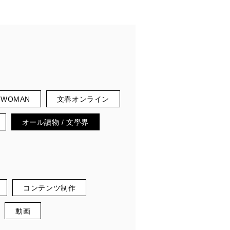
春WOMAN
文春オンライン
オール讀物 / 文學界
コンテンツ制作
動画