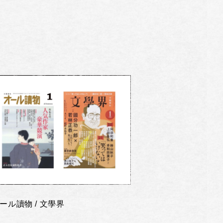
ール讀物 / 文學界