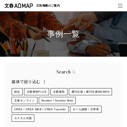
広告掲載の
ご案内
事例一覧
媒体紹介
事例一覧
トピックス
Search
媒体で絞り込む
総合
文藝春秋PLUS
文藝春秋
週刊文春 / 週刊文春WOMAN
文春オンライン
Number / Number Web
CREA / CREA WEB / CREA Traveller
オール讀物 / 文學界
カスタム出版