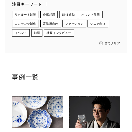
注目キーワード
リクルート対策
作家起用
SNS連動
オウンド展開
コンテンツ制作
富裕層向け
ファッション
シニア向け
イベント
動画
社長インタビュー
全てクリア
事例一覧