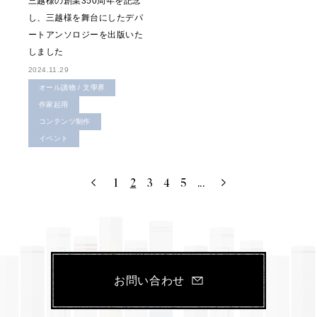
三越様の創業350周年を記念
し、三越様を舞台にしたデパ
ートアンソロジーを出版いた
しました
2024.11.29
オール讀物 / 文學界
作家起用
コンテンツ制作
イベント
1
2
3
4
5
...
お問い合わせ