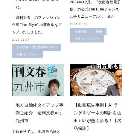
2024年12月、「文藝春秋電子
た。
版」の公式YouTubeチャンネ
ルをリニューアルし、新た
「週刊文春」のファッション
2024.12.19
企画 "the Style" の事例集をア
ップいたしました。
文藝春秋
動画
社長インタビュー
2025.01.17
週刊文春 / 週刊文春WOMAN
文春オンライン
地方自治体タイアップ事
【動画広告事例】A. ラ
例ご紹介 週刊文春×北
ンゲ＆ゾーネの時計を山
九州市
田五郎が熱く語る！【名
品探訪】
文藝春秋では、地方自治体と