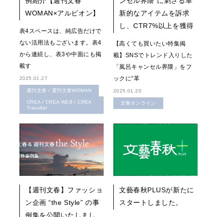
例紹介【週刊文春
ンセル界隈”に刺さる革
WOMAN×アルビオン】
新的なアイテムを訴求
し、CTR7%以上を獲得
表4スペースは、純広告だけで
ない活用法もございます。表4
【高くても買いたい特集掲
から連続し、表3や中面にも掲
載】SNSでトレンド入りした
載す
「風呂キャンセル界隈」をフ
ックに“革
2025.01.27
週刊文春 / 週刊文春WOMAN
2025.01.20
CREA / CREA WEB / CREA
文春オンライン
Traveller
【週刊文春】ファッショ
文藝春秋PLUSが新たに
ン企画 “the Style” の事
スタートしました。
例集を公開いたしまし