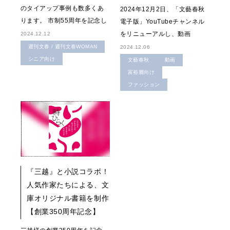
のタイアップ事例も数多くあ
2024年12月2日、「文藝春秋
ります。 市制55周年を記念し
電子版」YouTubeチャンネル
をリニューアルし、動画
2024.12.12
週刊文春 / 週刊文春WOMAN
2024.12.06
シニア向け
文藝春秋
動画
富裕層向け
ファッション
『三越』と小説コラボ！
人気作家たちによる、文
庫オリジナル書籍を制作
【創業350周年記念】