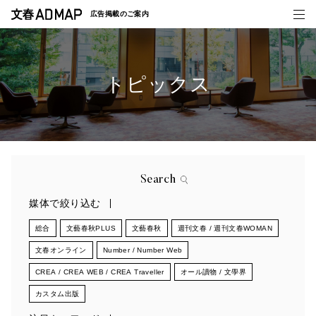
広告掲載の
ご案内
トピックス
媒体紹介
事例一覧
トピックス
Search
媒体で絞り込む
総合
文藝春秋PLUS
文藝春秋
週刊文春 / 週刊文春WOMAN
文春オンライン
Number / Number Web
CREA / CREA WEB / CREA Traveller
オール讀物 / 文學界
カスタム出版