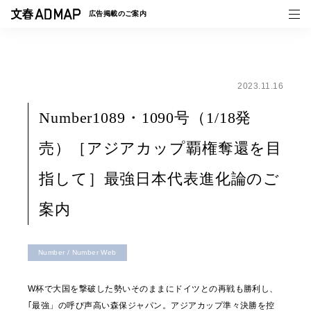
広告掲載の
ご案内
2023.11.16
媒体紹介
Number1089・1090号（1/18発
事例一覧
売）［アジアカップ覇権奪還を目
トピックス
指して］最強日本代表進化論のご
案内
Number / Number Web
W杯で大国を撃破した勢いそのままにドイツとの再戦も勝利し、
｢最強」の呼び声高い森保ジャパン。アジアカップ準々決勝を控