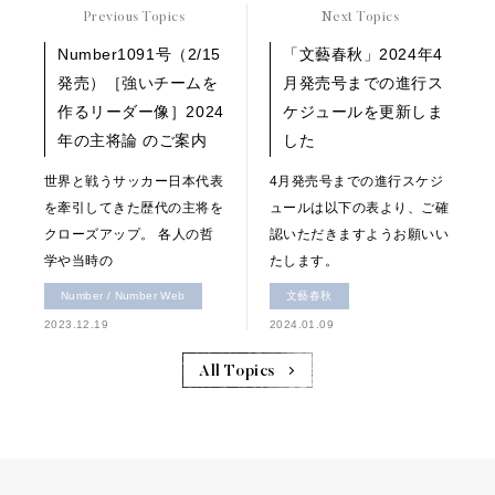
Previous Topics
Next Topics
Number1091号（2/15
「文藝春秋」2024年4
発売）［強いチームを
月発売号までの進行ス
作るリーダー像］2024
ケジュールを更新しま
年の主将論 のご案内
した
世界と戦うサッカー日本代表
4月発売号までの進行スケジ
を牽引してきた歴代の主将を
ュールは以下の表より、ご確
クローズアップ。 各人の哲
認いただきますようお願いい
学や当時の
たします。
Number / Number Web
文藝春秋
2023.12.19
2024.01.09
All Topics