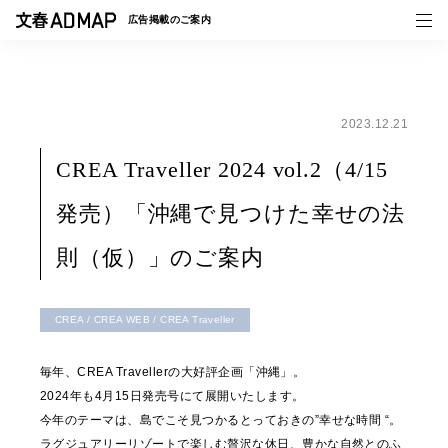
広告掲載の
ご案内
2023.12.21
媒体紹介
CREA Traveller 2024 vol.2（4/15
事例一覧
発売）「沖縄で見つけた幸せの法
トピックス
則（仮）」のご案内
CREA / CREA WEB / CREA Traveller
毎年、CREA Travellerの大好評企画「沖縄」。
2024年も4月15日発売号にて展開いたします。
今年のテーマは、島でこそ見つかるとっておきの”幸せな時間 “。
ラグジュアリーリゾートで楽しむ贅沢な休日、豊かな自然とのふ