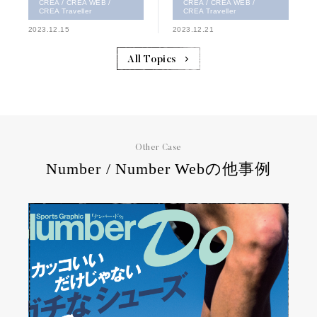
CREA / CREA WEB /
CREA / CREA WEB /
CREA Traveller
CREA Traveller
2023.12.15
2023.12.21
All Topics
Other Case
Number / Number Webの他事例