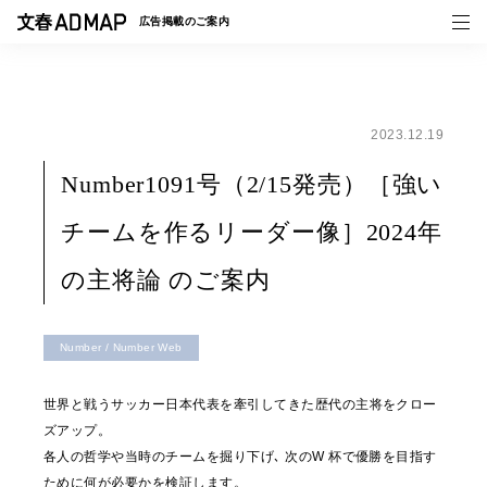
広告掲載の
ご案内
2023.12.19
媒体紹介
Number1091号（2/15発売）［強い
事例一覧
チームを作るリーダー像］2024年
トピックス
の主将論 のご案内
Number / Number Web
世界と戦うサッカー日本代表を牽引してきた歴代の主将をクロー
ズアップ。
各人の哲学や当時のチームを掘り下げ､ 次のW 杯で優勝を目指す
ために何が必要かを検証します。