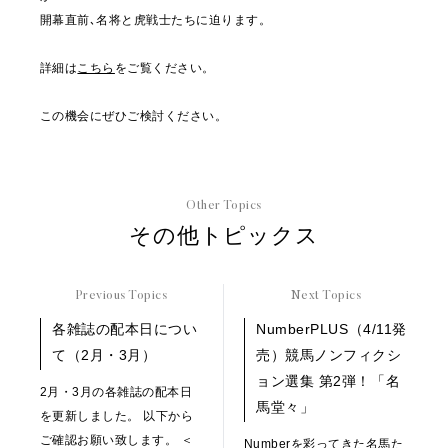
開幕直前､名将と虎戦士たちに迫ります。
詳細は
こちら
をご覧ください。
この機会にぜひご検討ください。
Other Topics
その他トピックス
Previous Topics
Next Topics
各雑誌の配本日につい
NumberPLUS（4/11発
て（2月・3月）
売）競馬ノンフィクシ
ョン選集 第2弾！「名
2月・3月の各雑誌の配本日
馬堂々」
を更新しました。 以下から
ご確認お願い致します。 ＜
Numberを彩ってきた名馬た