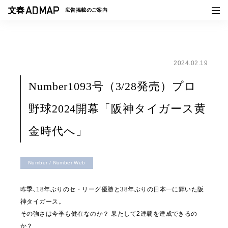
広告掲載の
ご案内
2024.02.19
媒体紹介
Number1093号（3/28発売）プロ
事例一覧
野球2024開幕「阪神タイガース黄
トピックス
金時代へ」
Number / Number Web
昨季､18年ぶりのセ・リーグ優勝と38年ぶりの日本一に輝いた阪
神タイガース。
その強さは今季も健在なのか？ 果たして2連覇を達成できるの
か？