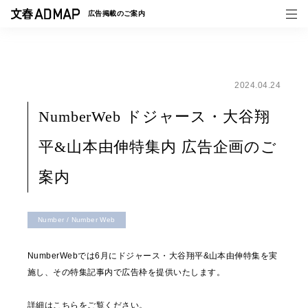
広告掲載の
ご案内
2024.04.24
媒体紹介
NumberWeb ドジャース・大谷翔
事例一覧
平&山本由伸特集内 広告企画のご
トピックス
案内
Number / Number Web
NumberWebでは6月にドジャース・大谷翔平&山本由伸特集を実
施し、その特集記事内で広告枠を提供いたします。
詳細は
こちら
をご覧ください。