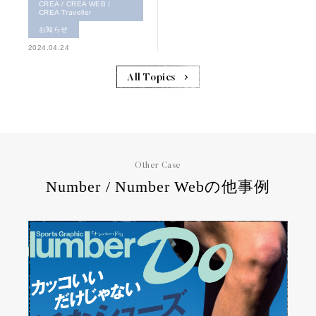
CREA / CREA WEB /
CREA Traveller
お知らせ
2024.04.24
All Topics
Other Case
Number / Number Webの他事例