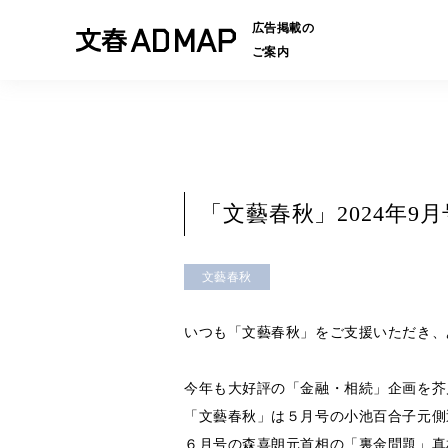
広告掲載の
ご案内
「文藝春秋」2024年
文藝春秋
いつも「文藝春秋」をご支援いただき、
今年も大好評の「金融・相続」企画を芥
「文藝春秋」は５月号の小池百合子元側
６月号の森喜朗元首相の「裏金問題」真