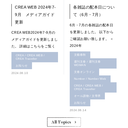
CREA WEB 2024年7-
各雑誌の配本日につい
9月 メディアガイド
て（6月・7月）
更新
6月・7月の各雑誌の配本日
を更新しました。 以下から
CREA WEB2024年7-9月の
ご確認お願い致します。 ＜
メディアガイドを更新しまし
2024年
た。 詳細はこちらをご覧く
文藝春秋
CREA / CREA WEB /
CREA Traveller
週刊文春 / 週刊文春
WOMAN
お知らせ
文春オンライン
2024.06.10
Number / Number Web
CREA / CREA WEB /
CREA Traveller
オール讀物 / 文學界
お知らせ
2024.06.14
All Topics