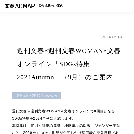
広告掲載の
ご案内
2024.06.13
媒体紹介
週刊文春×週刊文春WOMAN×文春
事例一覧
オンライン「SDGs特集
トピックス
2024Autumn」（9月）のご案内
週刊文春 / 週刊文春WOMAN
週刊文春＆週刊文春WOMAN＆文春オンラインで8回目となる
SDGs特集を2024年秋に実施します。
本特集は、貧困・飢餓の撲滅、地球環境の保護、ジェンダー平等
など、2030 年に向けて世界が合意した持続可能な開発目標であ