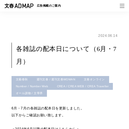
広告掲載の
ご案内
2024.06.14
媒体紹介
各雑誌の配本日について（6月・7
事例一覧
月）
トピックス
文藝春秋
週刊文春 / 週刊文春WOMAN
文春オンライン
Number / Number Web
CREA / CREA WEB / CREA Traveller
オール讀物 / 文學界
6月・7月の各雑誌の配本日を更新しました。
以下からご確認お願い致します。