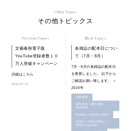
Other Topics
その他トピックス
Previous Topics
Next Topics
文藝春秋電子版
各雑誌の配本日につい
YouTube登録者数１０
て（7月・8月）
万人突破キャンペーン
7月・8月の各雑誌の配本日
を更新しました。 以下から
詳細はこちら
ご確認お願い致します。 ＜
2024.07.03
2024年
文藝春秋
週刊文春 / 週刊文春
WOMAN
Number / Number Web
CREA / CREA WEB /
CREA Traveller