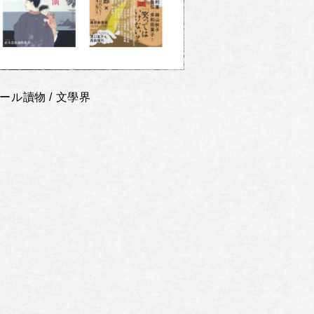
ール讀物 / 文學界