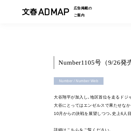
広告掲載の
ご案内
Number1105号（9
Number / Number Web
大谷翔平が加入し､地区首位を走るドジ
大谷にとってはエンゼルスで果たせなか
10月からの決戦を展望しつつ､史上6人
詳細は
こちら
をご覧ください。