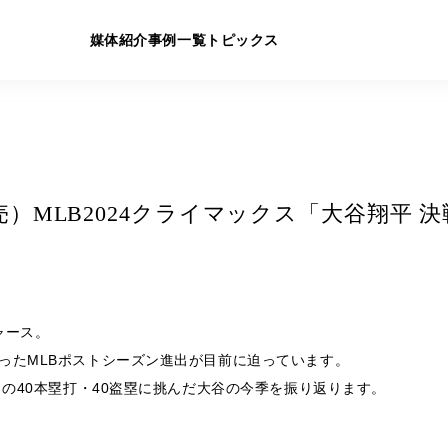
媒体紹介
事例一覧
トピックス
/26発売）MLB2024クライマックス「大谷翔
ャース。
ったMLBポストシーズン進出が目前に迫っています。
目の40本塁打・40盗塁に挑んだ大谷の今季を振り返ります。