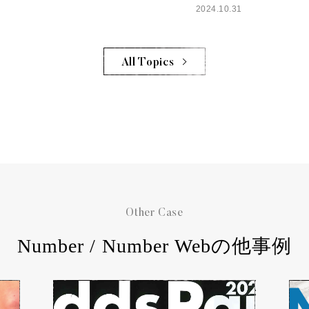
2024.10.31
All Topics
Other Case
Number / Number Webの他事例