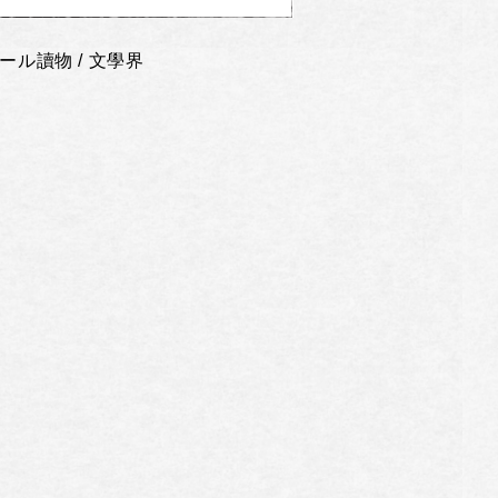
ール讀物 / 文學界