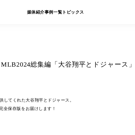
媒体紹介
事例一覧
トピックス
r MLB2024総集編「大谷翔平とドジャース
供してくれた大谷翔平とドジャース。
た完全保存版をお届けします！