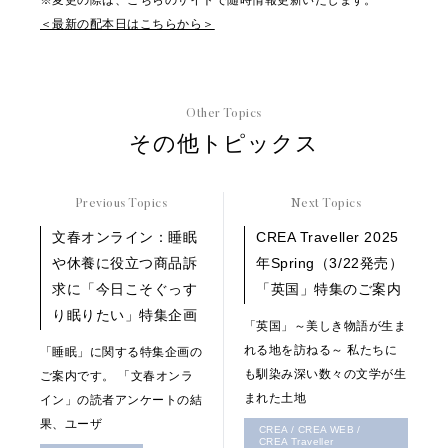
※変更の際は、こちらのサイトで随時情報更新いたします。
＜最新の配本日はこちらから＞
Other Topics
その他トピックス
Previous Topics
Next Topics
文春オンライン：睡眠
CREA Traveller 2025
や休養に役立つ商品訴
年Spring（3/22発売）
求に「今日こそぐっす
「英国」特集のご案内
り眠りたい」特集企画
「英国」～美しき物語が生ま
れる地を訪ねる～ 私たちに
「睡眠」に関する特集企画の
も馴染み深い数々の文学が生
ご案内です。 「文春オンラ
まれた土地
イン」の読者アンケートの結
果、ユーザ
CREA / CREA WEB /
CREA Traveller