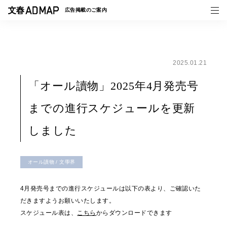
広告掲載の
ご案内
2025.01.21
媒体紹介
「オール讀物」2025年4月発売号
事例一覧
までの進行スケジュールを更新
トピックス
しました
オール讀物 / 文學界
4月発売号までの進行スケジュールは以下の表より、ご確認いた
だきますようお願いいたします。
スケジュール表は、
こちら
からダウンロードできます