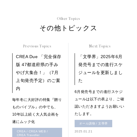
Other Topics
その他トピックス
Previous Topics
Next Topics
CREA Due 「完全保存
「文學界」2025年6月
版 47都道府県の手み
発売号までの進行スケ
やげ大集合！」（7月
ジュールを更新しまし
上旬発売予定）のご案
た
内
6月発売号までの進行スケジ
ュールは以下の表より、ご確
毎年冬に大好評の特集『贈り
認いただきますようお願いい
ものバイブル』の中でも、
たします。
10年以上続く大人気企画を
遂にムック化
オール讀物 / 文學界
CREA / CREA WEB /
2025.01.21
CREA Traveller