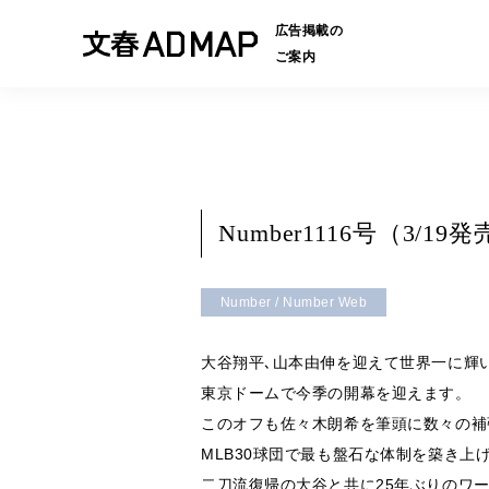
広告掲載の
ご案内
Number1116号（3
Number / Number Web
大谷翔平､山本由伸を迎えて世界一に輝
東京ドームで今季の開幕を迎えます。
このオフも佐々木朗希を筆頭に数々の補
MLB30球団で最も盤石な体制を築き上
二刀流復帰の大谷と共に25年ぶりのワ