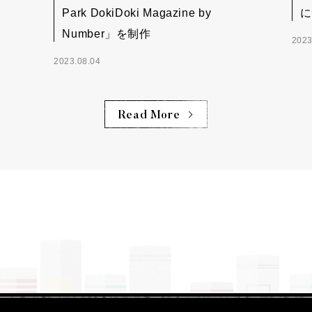
Park DokiDoki Magazine by
に
Number」を制作
2023
2023.08.04
Read More