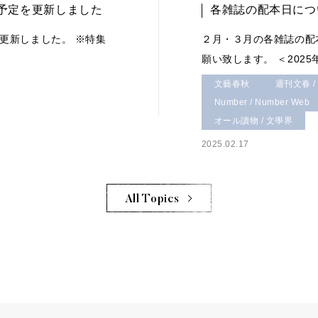
特集予定を更新しました
各雑誌の配本日につ
を更新しました。 ※特集
２月・３月の各雑誌の配
願い致します。 ＜2025
文藝春秋
週刊文春 /
Number / Number Web
オール讀物 / 文學界
2025.02.17
All Topics