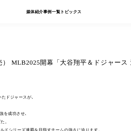
媒体紹介
事例一覧
トピックス
/19発売） MLB2025開幕「大谷翔平＆ドジャ
いたドジャースが､
強を成功させ､
げた。
ールドシリーズ連覇を目指すチームの強さに迫ります。