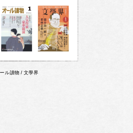
ール讀物 / 文學界