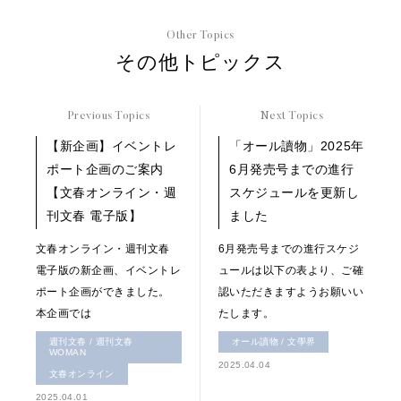
Other Topics
その他トピックス
Previous Topics
Next Topics
【新企画】イベントレ
「オール讀物」2025年
ポート企画のご案内
6月発売号までの進行
【文春オンライン・週
スケジュールを更新し
刊文春 電子版】
ました
文春オンライン・週刊文春
6月発売号までの進行スケジ
電子版の新企画、イベントレ
ュールは以下の表より、ご確
ポート企画ができました。
認いただきますようお願いい
本企画では
たします。
週刊文春 / 週刊文春
オール讀物 / 文學界
WOMAN
2025.04.04
文春オンライン
2025.04.01