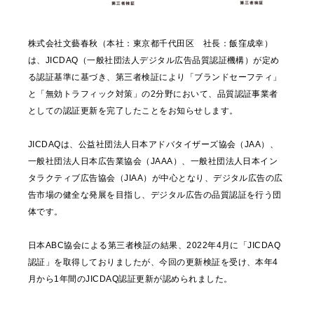
株式会社文藝春秋（本社：東京都千代田区 社長：飯窪成幸）
は、JICDAQ（一般社団法人デジタル広告品質認証機構）が定め
る認証基準に基づき、第三者検証により「ブランドセーフティ」
と「無効トラフィック対策」の2分野において、品質認証事業者
としての認証更新を完了したことをお知らせします。
JICDAQは、公益社団法人日本アドバタイザーズ協会（JAA）、
一般社団法人日本広告業協会（JAAA）、一般社団法人日本イン
タラクティブ広告協会（JIAA）が中心となり、デジタル広告の広
告市場の健全な発展を目指し、デジタル広告の品質認証を行う団
体です。
日本ABC協会による第三者検証の結果、2022年4月に「JICDAQ
認証」を取得しておりましたが、今回の更新検証を受け、本年4
月から1年間のJICDAQ認証更新が認められました。