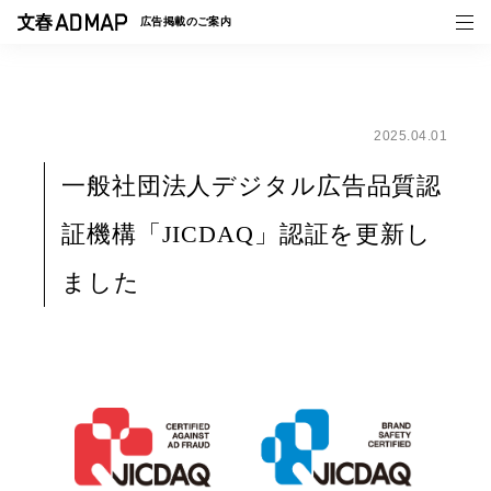
広告掲載の
ご案内
2025.04.01
媒体紹介
一般社団法人デジタル広告品質認
事例一覧
証機構「JICDAQ」認証を更新し
トピックス
ました