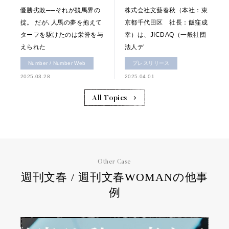
優勝劣敗──それが競馬界の
株式会社文藝春秋（本社：東
掟。 だが､人馬の夢を抱えて
京都千代田区 社長：飯窪成
ターフを駆けたのは栄誉を与
幸）は、JICDAQ（一般社団
えられた
法人デ
Number / Number Web
プレスリリース
2025.03.28
2025.04.01
All Topics
Other Case
週刊文春 / 週刊文春WOMANの他事
例