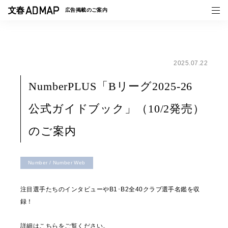
広告掲載の
ご案内
2025.07.22
媒体紹介
NumberPLUS「Bリーグ2025-26
事例一覧
公式ガイドブック」（10/2発売）
トピックス
のご案内
Number / Number Web
注目選手たちのインタビューやB1･B2全40クラブ選手名鑑を収
録！
詳細は
こちら
をご覧ください。