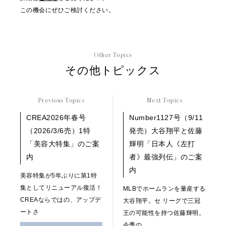
この機会にぜひご検討ください。
Other Topics
その他トピックス
Previous Topics
Next Topics
CREA2026年春号
Number1127号（9/11
（2026/3/6売）1特
発売）大谷翔平と佐藤
「美容大特集」のご案
輝明「日本人《左打
内
者》最強列伝」のご案
内
美容特集が5年ぶりに第1特
集としてリニューアル復活！
MLBでホームランを量産する
CREAならではの、アップデ
大谷翔平。セ リーグで三冠
ートさ
王の可能性を持つ佐藤輝明。
今季の