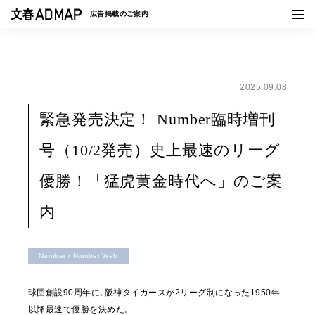
広告掲載の
ご案内
2025.09.08
媒体紹介
緊急発売決定！ Number臨時増刊
事例一覧
号（10/2発売）史上最速のリーグ
トピックス
優勝！「猛虎黄金時代へ」のご案
内
Number / Number Web
球団創設90周年に､阪神タイガースが2リーグ制になった1950年
以降最速で優勝を決めた。