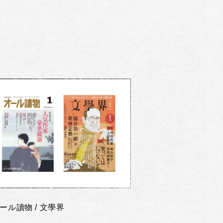
ール讀物 / 文學界