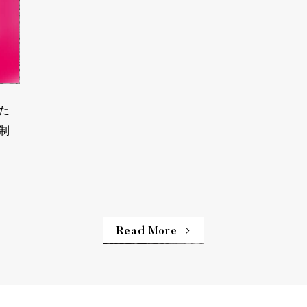
た
制
Read More