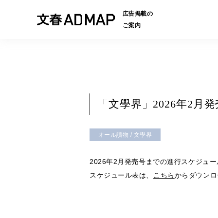
広告掲載の
ご案内
「文學界」2026年2
オール讀物 / 文學界
2026年2月発売号までの進行スケジ
スケジュール表は、
こちら
からダウンロ