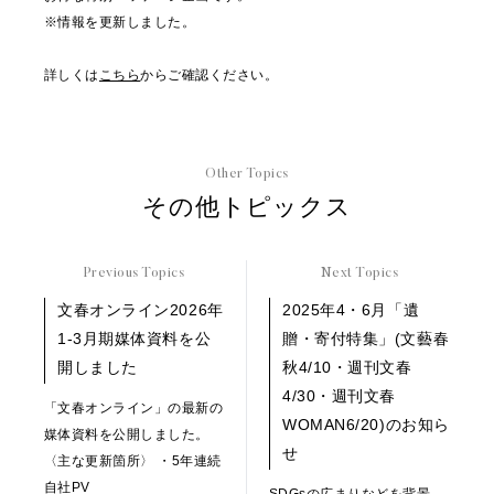
※情報を更新しました。
詳しくは
こちら
からご確認ください。
Other Topics
その他トピックス
Previous Topics
Next Topics
文春オンライン2026年
2025年4・6月「遺
1-3月期媒体資料を公
贈・寄付特集」(文藝春
開しました
秋4/10・週刊文春
4/30・週刊文春
「文春オンライン」の最新の
WOMAN6/20)のお知ら
媒体資料を公開しました。
せ
〈主な更新箇所〉 ・5年連続
自社PV