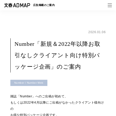
広告掲載の
ご案内
2026.01.06
媒体紹介
Number「新規＆2022年以降お取
事例一覧
引なしクライアント向け特別パ
トピックス
ッケージ企画」のご案内
Number / Number Web
雑誌「Number」へのご出稿が初めて、
もしくは2022年4月以降にご出稿がなかったクライアント様向け
の
お得な特別パッケージ企画です。