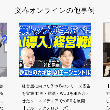
文春オンラインの他事例
診
経営層に向けたB to Bのシリーズ広告
【
る
を実施 動画・雑誌・WEBを組み合わ
ア
し、
せたクロスメディアでのPRを展開
し
な
【デル・テクノロジーズ】
心