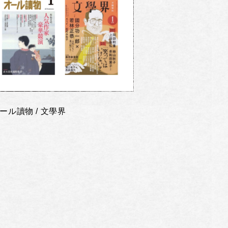
ール讀物 / 文學界