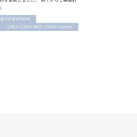
年
 週刊文春WOMAN
CREA / CREA WEB / CREA Traveller