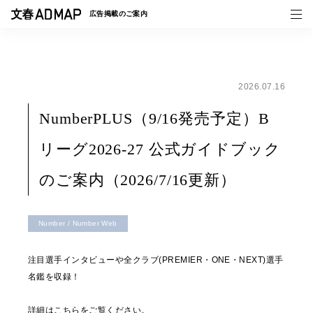
広告掲載の
ご案内
2026.07.16
媒体紹介
NumberPLUS（9/16発売予定）B
事例一覧
リーグ2026-27 公式ガイドブック
トピックス
のご案内（2026/7/16更新）
Number / Number Web
注目選手インタビューや全クラブ(PREMIER・ONE・NEXT)選手
名鑑を収録！
詳細は
こちら
をご覧ください。