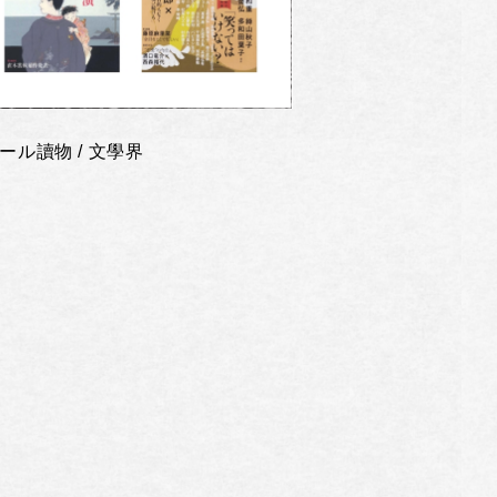
ール讀物 / 文學界