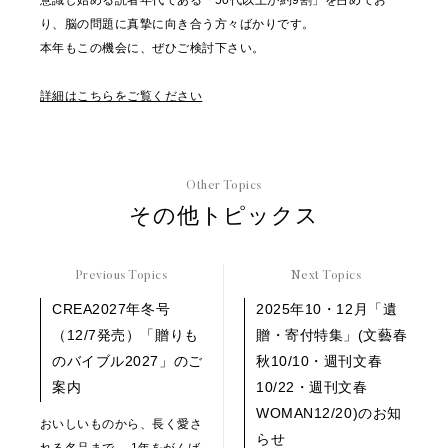
意識し始める読者年代である「50代以上が約9割」を占めてお
り、脳の問題に真摯に向き合う方々ばかりです。
本年もこの機会に、ぜひご検討下さい。
詳細はこちらをご覧ください
Other Topics
その他トピックス
Previous Topics
Next Topics
CREA2027年冬号
2025年10・12月「遺
（12/7発売）「贈りも
贈・寄付特集」(文藝春
のバイブル2027」のご
秋10/10・週刊文春
案内
10/22・週刊文春
WOMAN12/20)のお知
おいしいものから、長く愛さ
らせ