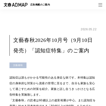
広告掲載の
ご案内
2026.05.22
媒体紹介
文藝春秋2026年10月号（9月10日
事例一覧
発売）「認知症特集」のご案内
トピックス
文藝春秋
認知症は誰もがかかる可能性のある身近な病です。本特集は認知
症の身体的な対策から資産の管理に至るまで、自分も家族も安心
して過ごすための対策を紹介。家族と話し合うきっかけとなる広
告特集を実施致します。
「文藝春秋」の読者は60歳以上の超富裕層が中心。また認知症を