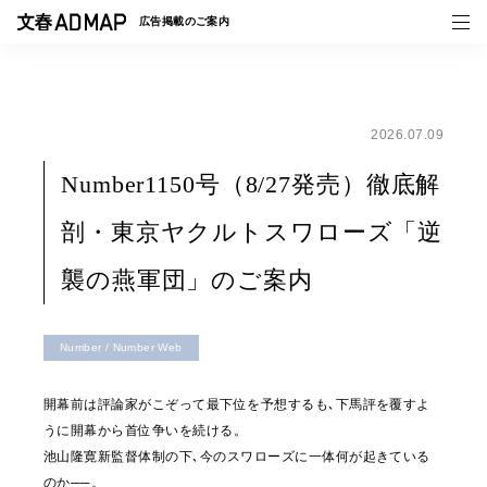
広告掲載の
ご案内
2026.07.09
媒体紹介
Number1150号（8/27発売）徹底解
事例一覧
剖・東京ヤクルトスワローズ「逆
トピックス
襲の燕軍団」のご案内
Number / Number Web
開幕前は評論家がこぞって最下位を予想するも､下馬評を覆すよ
うに開幕から首位争いを続ける。
池山隆寛新監督体制の下､今のスワローズに一体何が起きている
のか──。