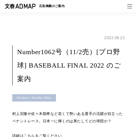
広告掲載の
ご案内
2022.09.22
媒体紹介
Number1062号（11/2売）[プロ野
事例一覧
球] BASEBALL FINAL 2022 のご
トピックス
案内
Number / Number Web
村上宗隆や佐々木朗希など若くて勢いある選手の活躍が目立った
ペナントレース。日本一に輝くのは果たしてどの球団か？
詳細はこちらをご覧ください