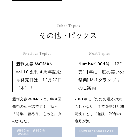
Other Topics
その他トピックス
Previous Topics
Next Topics
週刊文春 WOMAN
Number1064号（12/1
vol.16 創刊４周年記念
売）[年に一度の笑いの
号発売日は、12月22日
祭典] M-1グランプリ
（木）！
のご案内
週刊文春WOMANは、年４回
2001年に「ただの漫才の大
発売の女性誌です！ 秋号
会じゃない、全てを懸けた格
「特集 語ろう、もっと。女
闘技」として創設。20年の
のからだ」
歳月が流
週刊文春 / 週刊文春
Number / Number Web
WOMAN