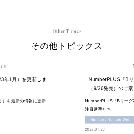
Other Topics
その他トピックス
ics
023年1月）を更新しま
NumberPLUS『B
（9/26発売）のご
年1月）を最新の情報に更新
NumberPLUS『Bリー
注目選手たち
Number / Number Web
2022.07.20