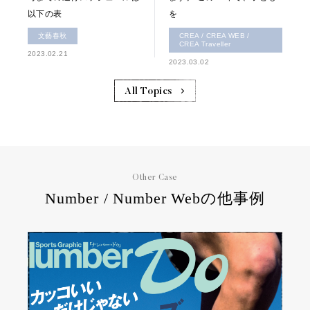
以下の表
を
文藝春秋
CREA / CREA WEB /
CREA Traveller
2023.02.21
2023.03.02
All Topics
Other Case
Number / Number Webの他事例