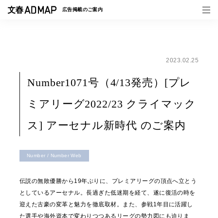
広告掲載の
ご案内
2023.02.25
媒体紹介
Number1071号（4/13発売）[プレ
事例一覧
ミアリーグ2022/23 クライマック
トピックス
ス] アーセナル新時代 のご案内
Number / Number Web
伝説の無敗優勝から19年ぶりに、プレミアリーグの頂点へ立とう
としているアーセナル。長過ぎた低迷期を経て、遂に復活の時を
迎えた古豪の変革と魅力を徹底取材。また、参戦1年目に活躍し
た選手や海外資本で変わりつつあるリーグの勢力図にも迫りま