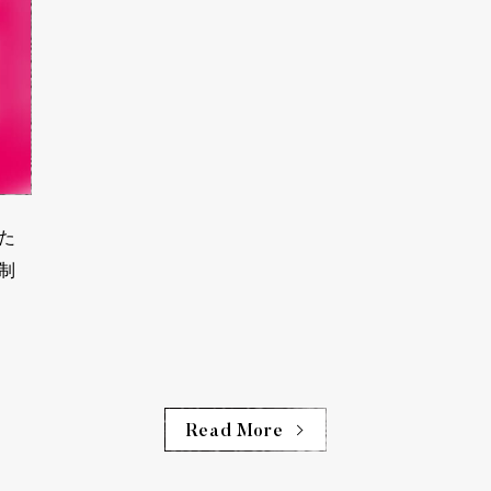
た
制
Read More