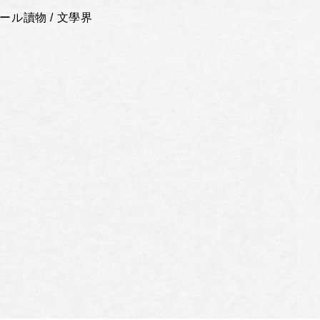
ール讀物 / 文學界