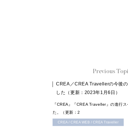
Previous Top
CREA／CREA Travellerの
した（更新：2023年1月6日）
『CREA』『CREA Traveller』の
た。（更新：2
CREA / CREA WEB / CREA Traveller