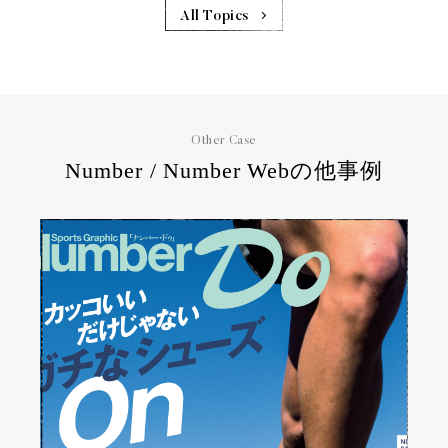
All Topics
Other Case
Number / Number Webの他事例