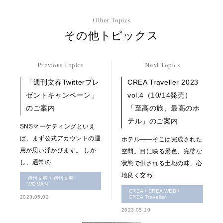
Other Topics
その他トピックス
Previous Topics
Next Topics
「週刊文春Twitterプレ
CREA Traveller 2023
ゼントキャンペーン」
vol.4（10/14発売）
のご案内
「至高の旅、最高のホ
テル」のご案内
SNSマーケティングといえ
ば、まず公式アカウントの運
ホテル――そこは完成された
用が思い浮かびます。 しか
空間。目に映る景色、完璧な
し、通常の
状態で供される土地の味、心
地良く交わ
週刊文春 / 週刊文春
WOMAN
CREA / CREA WEB /
2023.05.02
CREA Traveller
2023.05.10