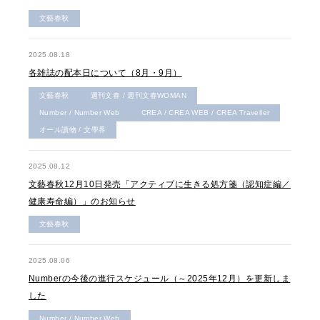
文藝春秋
2025.08.18
各雑誌の配本日について（8月・9月）
文藝春秋
週刊文春 / 週刊文春WOMAN
Number / Number Web
CREA / CREA WEB / CREA Traveller
オール讀物 / 文學界
2025.08.12
文藝春秋12月10日発売「アクティブに生きる処方箋（認知症編／
健康寿命編）」のお知らせ
文藝春秋
2025.08.06
Numberの今後の進行スケジュール（～2025年12月）を更新しま
した
Number / Number Web