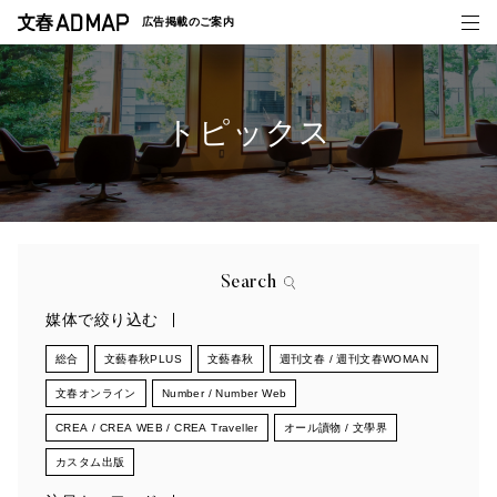
広告掲載の
ご案内
トピックス
媒体紹介
事例一覧
トピックス
Search
媒体で絞り込む
総合
文藝春秋PLUS
文藝春秋
週刊文春 / 週刊文春WOMAN
文春オンライン
Number / Number Web
CREA / CREA WEB / CREA Traveller
オール讀物 / 文學界
カスタム出版