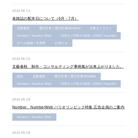
2024.06.14
各雑誌の配本日について（6月・7月）
文藝春秋
週刊文春 / 週刊文春WOMAN
文春オンライン
Number / Number Web
CREA / CREA WEB / CREA Traveller
オール讀物 / 文學界
お知らせ
2024.06.10
文藝春秋 制作・コンサルティング事例集が出来上がりました。
総合
文藝春秋
週刊文春 / 週刊文春WOMAN
Number / Number Web
CREA / CREA WEB / CREA Traveller
2024.05.29
Number、NumberWeb パリオリンピック特集 広告企画のご案内
Number / Number Web
2024.05.29