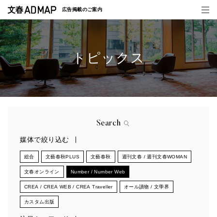
広告掲載の
ご案内
トピックス
媒体紹介
事例一覧
トピックス
Search
媒体で絞り込む
総合
文藝春秋PLUS
文藝春秋
週刊文春 / 週刊文春WOMAN
文春オンライン
Number / Number Web
CREA / CREA WEB / CREA Traveller
オール讀物 / 文學界
カスタム出版