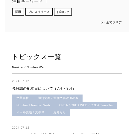
注目キーワード
採用
プレスリリース
お知らせ
全てクリア
トピックス一覧
Number / Number Web
2024.07.16
各雑誌の配本日について（7月・8月）
文藝春秋
週刊文春 / 週刊文春WOMAN
Number / Number Web
CREA / CREA WEB / CREA Traveller
オール讀物 / 文學界
お知らせ
2024.07.12