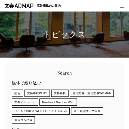
広告掲載の
ご案内
トピックス
媒体紹介
事例一覧
トピックス
Search
媒体で絞り込む
総合
文藝春秋PLUS
文藝春秋
週刊文春 / 週刊文春WOMAN
文春オンライン
Number / Number Web
CREA / CREA WEB / CREA Traveller
オール讀物 / 文學界
カスタム出版