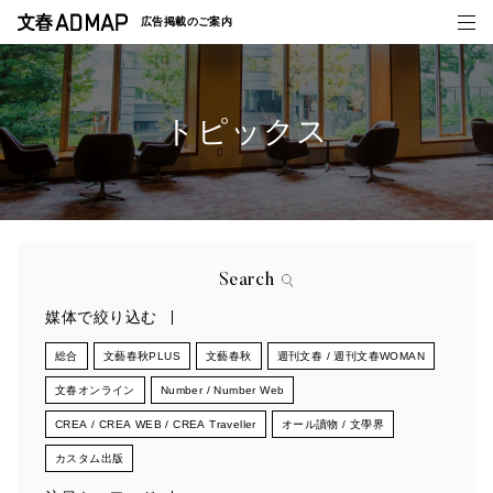
広告掲載の
ご案内
トピックス
媒体紹介
事例一覧
トピックス
Search
媒体で絞り込む
総合
文藝春秋PLUS
文藝春秋
週刊文春 / 週刊文春WOMAN
文春オンライン
Number / Number Web
CREA / CREA WEB / CREA Traveller
オール讀物 / 文學界
カスタム出版