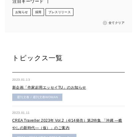
注目キーワード
お知らせ
採用
プレスリリース
全てクリア
トピックス一覧
2023.01.13
新企画「作家起用エッセイTU」のお知らせ
週刊文春 / 週刊文春WOMAN
2023.01.11
CREA Traveller 2023年 Vol.2（4/14発売）第2特集 「沖縄 ―癒
やしの新時代―（仮）」のご案内