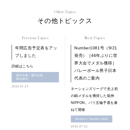
Other Topics
その他トピックス
Previous Topics
Next Topics
年間広告予定表をアッ
Number1081号（9/21
プしました
発売）［46年ぶりに世
界大会でメダル獲得］
詳細はこちら
バレーボール男子日本
週刊文春 / 週刊文春
代表のご案内
WOMAN
2023.07.27
ネーションズリーグで史上初
の銅メダルを獲得した龍神
NIPPON。パリ五輪予選を兼
ねて開催
Number / Number Web
2023.07.31