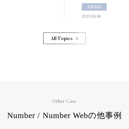
文藝春秋
2023.08.08
All Topics
Other Case
Number / Number Webの他事例