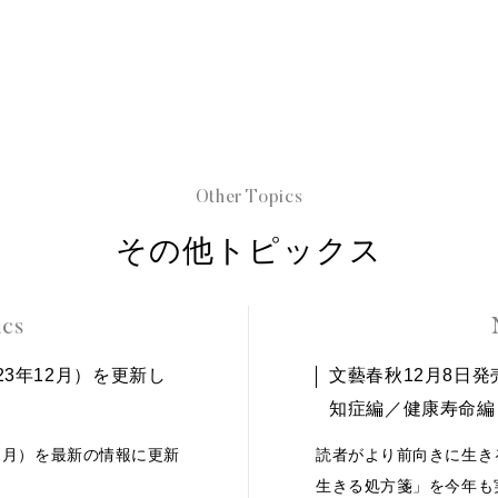
Other Topics
その他トピックス
ics
23年12月）を更新し
文藝春秋12月8日
知症編／健康寿命編
12月）を最新の情報に更新
読者がより前向きに生き
生きる処方箋」を今年も