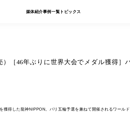
媒体紹介
事例一覧
トピックス
9/21発売）［46年ぶりに世界大会でメダル獲
を獲得した龍神NIPPON。パリ五輪予選を兼ねて開催されるワール