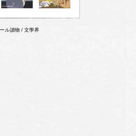
ール讀物 / 文學界