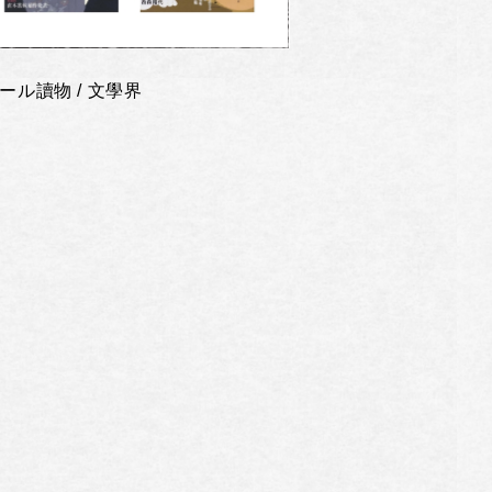
ール讀物 / 文學界