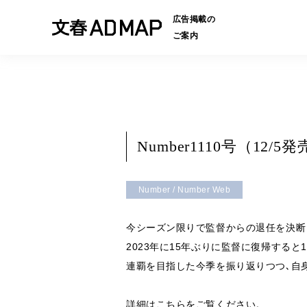
広告掲載の
ご案内
Number1110号（1
Number / Number Web
今シーズン限りで監督からの退任を決断
2023年に15年ぶりに監督に復帰すると
連覇を目指した今季を振り返りつつ､自
詳細は
こちら
をご覧ください。