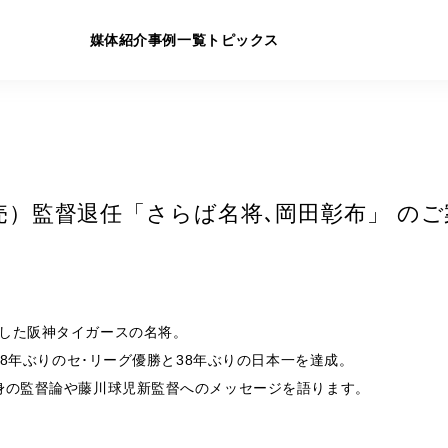
媒体紹介
事例一覧
トピックス
2/5発売）監督退任「さらば名将､岡田彰布」 の
した阪神タイガースの名将。
18年ぶりのセ･リーグ優勝と38年ぶりの日本一を達成。
身の監督論や藤川球児新監督へのメッセージを語ります。