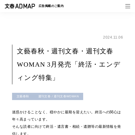
広告掲載の
ご案内
2024.11.06
媒体紹介
文藝春秋・週刊文春・週刊文春
事例一覧
WOMAN 3月発売「終活・エンデ
トピックス
ィング特集」
文藝春秋
週刊文春 / 週刊文春WOMAN
迷惑かけることなく、穏やかに最期を迎えたい。終活への関心は
年々高まっています。
そんな読者に向けて終活・遺言書・相続・遺贈等の最新情報を発
信します。