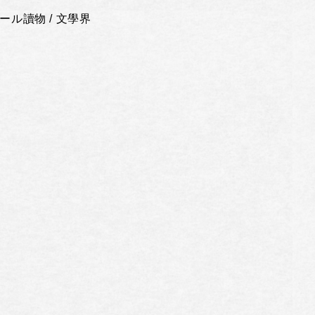
ール讀物 / 文學界