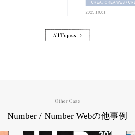
CREA / CREA WEB / CRE
2025.10.01
All Topics
Other Case
Number / Number Webの他事例