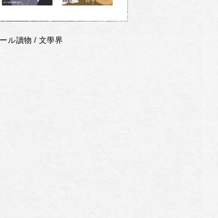
ール讀物 / 文學界