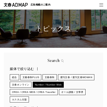
広告掲載の
ご案内
トピックス
媒体紹介
事例一覧
トピックス
Search
媒体で絞り込む
総合
文藝春秋PLUS
文藝春秋
週刊文春 / 週刊文春WOMAN
文春オンライン
Number / Number Web
CREA / CREA WEB / CREA Traveller
オール讀物 / 文學界
カスタム出版