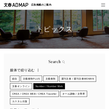
広告掲載の
ご案内
トピックス
媒体紹介
事例一覧
トピックス
Search
媒体で絞り込む
総合
文藝春秋PLUS
文藝春秋
週刊文春 / 週刊文春WOMAN
文春オンライン
Number / Number Web
CREA / CREA WEB / CREA Traveller
オール讀物 / 文學界
カスタム出版