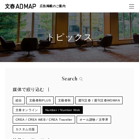
広告掲載の
ご案内
トピックス
媒体紹介
事例一覧
トピックス
Search
媒体で絞り込む
総合
文藝春秋PLUS
文藝春秋
週刊文春 / 週刊文春WOMAN
文春オンライン
Number / Number Web
CREA / CREA WEB / CREA Traveller
オール讀物 / 文學界
カスタム出版