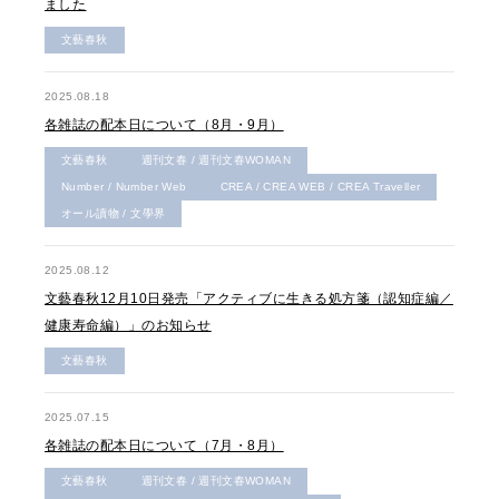
ました
文藝春秋
2025.08.18
各雑誌の配本日について（8月・9月）
文藝春秋
週刊文春 / 週刊文春WOMAN
Number / Number Web
CREA / CREA WEB / CREA Traveller
オール讀物 / 文學界
2025.08.12
文藝春秋12月10日発売「アクティブに生きる処方箋（認知症編／
健康寿命編）」のお知らせ
文藝春秋
2025.07.15
各雑誌の配本日について（7月・8月）
文藝春秋
週刊文春 / 週刊文春WOMAN