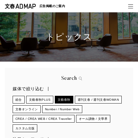
広告掲載の
ご案内
トピックス
媒体紹介
事例一覧
トピックス
Search
媒体で絞り込む
総合
文藝春秋PLUS
文藝春秋
週刊文春 / 週刊文春WOMAN
文春オンライン
Number / Number Web
CREA / CREA WEB / CREA Traveller
オール讀物 / 文學界
カスタム出版