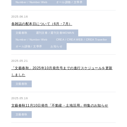
Number / Number Web
オール讀物 / 文學界
2025.06.16
各雑誌の配本日について（6月・7月）
文藝春秋
週刊文春 / 週刊文春WOMAN
Number / Number Web
CREA / CREA WEB / CREA Traveller
オール讀物 / 文學界
お知らせ
2025.05.21
「文藝春秋」2025年10月発売号までの進行スケジュールを更新
しました
文藝春秋
2025.05.16
文藝春秋11月10日発売「不動産・土地活用」特集のお知らせ
文藝春秋