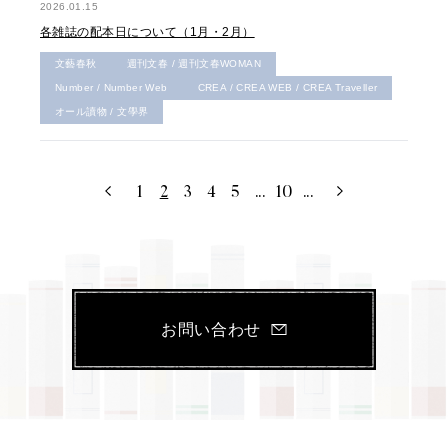
2026.01.15
各雑誌の配本日について（1月・2月）
文藝春秋
週刊文春 / 週刊文春WOMAN
Number / Number Web
CREA / CREA WEB / CREA Traveller
オール讀物 / 文學界
1
2
3
4
5
...
10
...
お問い合わせ