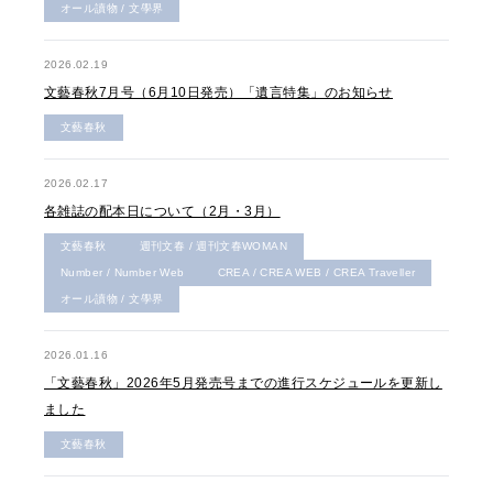
オール讀物 / 文學界
2026.02.19
文藝春秋7月号（6月10日発売）「遺言特集」のお知らせ
文藝春秋
2026.02.17
各雑誌の配本日について（2月・3月）
文藝春秋
週刊文春 / 週刊文春WOMAN
Number / Number Web
CREA / CREA WEB / CREA Traveller
オール讀物 / 文學界
2026.01.16
「文藝春秋」2026年5月発売号までの進行スケジュールを更新し
ました
文藝春秋