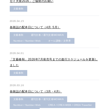
セイ大賞2026」ご協賛のお願い
文藝春秋
2026.04.15
各雑誌の配本日について（4月･5月）
文藝春秋
週刊文春 / 週刊文春WOMAN
Number / Number Web
オール讀物 / 文學界
2026.04.01
「文藝春秋」2026年7月発売号までの進行スケジュールを更新し
ました
文藝春秋
2026.03.16
各雑誌の配本日について（3月・4月）
文藝春秋
週刊文春 / 週刊文春WOMAN
Number / Number Web
CREA / CREA WEB / CREA Traveller