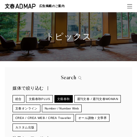
広告掲載の
ご案内
トピックス
媒体紹介
事例一覧
トピックス
Search
媒体で絞り込む
総合
文藝春秋PLUS
文藝春秋
週刊文春 / 週刊文春WOMAN
文春オンライン
Number / Number Web
CREA / CREA WEB / CREA Traveller
オール讀物 / 文學界
カスタム出版