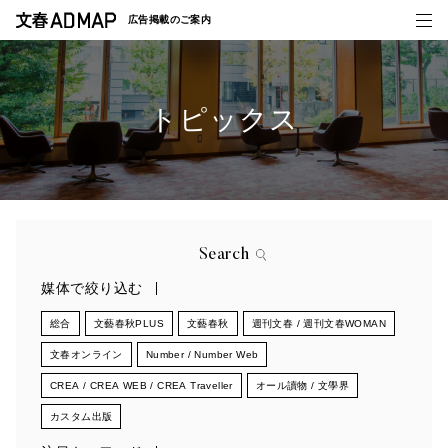
広告掲載の
ご案内
トピックス
媒体紹介
事例一覧
トピックス
Search
媒体で絞り込む
総合
文藝春秋PLUS
文藝春秋
週刊文春 / 週刊文春WOMAN
文春オンライン
Number / Number Web
CREA / CREA WEB / CREA Traveller
オール讀物 / 文學界
カスタム出版